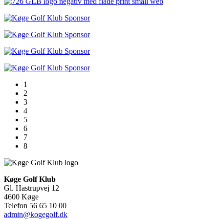
1
2
3
4
5
6
7
8
Køge Golf Klub
Gl. Hastrupvej 12
4600 Køge
Telefon 56 65 10 00
admin@kogegolf.dk