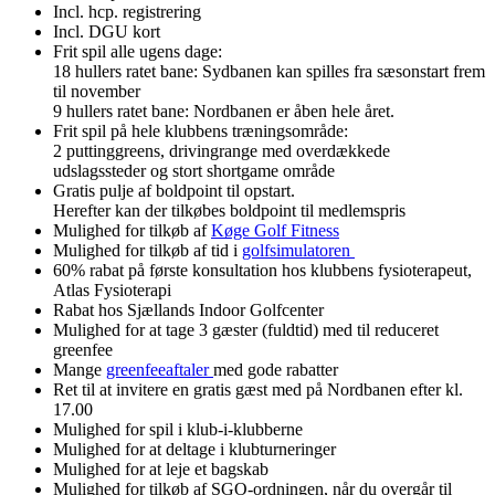
Incl. hcp. registrering
Incl. DGU kort
Frit spil alle ugens dage:
18 hullers ratet bane: Sydbanen kan spilles fra sæsonstart frem
til november
9 hullers ratet bane: Nordbanen er åben hele året.
Frit spil på hele klubbens træningsområde:
2 puttinggreens, drivingrange med overdækkede
udslagssteder og stort shortgame område
Gratis pulje af boldpoint til opstart.
Herefter kan der tilkøbes boldpoint til medlemspris
Mulighed for tilkøb af
Køge Golf Fitness
Mulighed for tilkøb af tid i
golfsimulatoren
60% rabat på første konsultation hos klubbens fysioterapeut,
Atlas Fysioterapi
Rabat hos Sjællands Indoor Golfcenter
Mulighed for at tage 3 gæster (fuldtid) med til reduceret
greenfee
Mange
greenfeeaftaler
med gode rabatter
Ret til at invitere en gratis gæst med på Nordbanen efter kl.
17.00
Mulighed for spil i klub-i-klubberne
Mulighed for at deltage i klubturneringer
Mulighed for at leje et bagskab
Mulighed for tilkøb af SGO-ordningen, når du overgår til