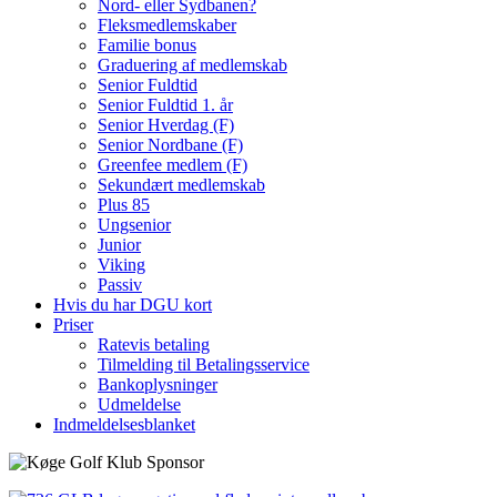
Nord- eller Sydbanen?
Fleksmedlemskaber
Familie bonus
Graduering af medlemskab
Senior Fuldtid
Senior Fuldtid 1. år
Senior Hverdag (F)
Senior Nordbane (F)
Greenfee medlem (F)
Sekundært medlemskab
Plus 85
Ungsenior
Junior
Viking
Passiv
Hvis du har DGU kort
Priser
Ratevis betaling
Tilmelding til Betalingsservice
Bankoplysninger
Udmeldelse
Indmeldelsesblanket