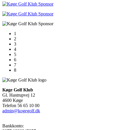
1
2
3
4
5
6
7
8
Køge Golf Klub
Gl. Hastrupvej 12
4600 Køge
Telefon 56 65 10 00
admin@kogegolf.dk
Bankkonto: