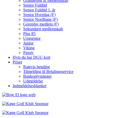
Graduering af medlemskab
Senior Fuldtid
Senior Fuldtid 1. år
Senior Hverdag (F)
Senior Nordbane (F)
Greenfee medlem (F)
Sekundært medlemskab
Plus 85
Ungsenior
Junior
Viking
Passiv
Hvis du har DGU kort
Priser
Ratevis betaling
Tilmelding til Betalingsservice
Bankoplysninger
Udmeldelse
Indmeldelsesblanket