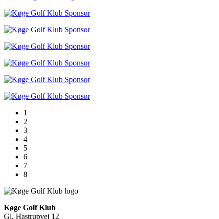
1
2
3
4
5
6
7
8
Køge Golf Klub
Gl. Hastrupvej 12