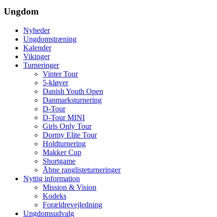
Ungdom
Nyheder
Ungdomstræning
Kalender
Vikinger
Turneringer
Vinter Tour
5-kløver
Danish Youth Open
Danmarksturnering
D-Tour
D-Tour MINI
Girls Only Tour
Dormy Elite Tour
Holdturnering
Makker Cup
Shortgame
Åbne ranglisteturneringer
Nyttig information
Mission & Vision
Kodeks
Forældrevejledning
Ungdomsudvalg