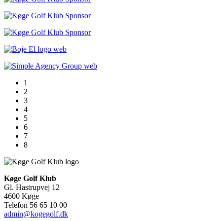
1
2
3
4
5
6
7
8
Køge Golf Klub
Gl. Hastrupvej 12
4600 Køge
Telefon 56 65 10 00
admin@kogegolf.dk