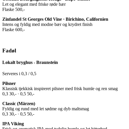
Let og elegant med friske røde bær
Flaske 500,-
Zinfandel St Georges Old Vine · Birichino, Californien
Intens og fyldig med modne bær og krydret finish
Flaske 600,-
Fadøl
Lokalt bryghus - Braunstein
Serveres i 0,3 / 0,5
Pilsner
Klassisk tjekkisk inspireret pilsner med frisk humle og ren smag
0,3 30,- · 0,5 50,-
Classic (Märzen)
Fyldig og rund med let sødme og dyb maltsmag
0,3 30,- · 0,5 50,-
IPA Viking
Frisk og aromatisk IPA med tydelig humle og let bitterhed