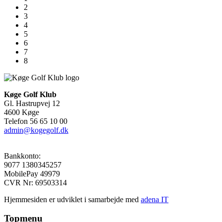
2
3
4
5
6
7
8
Køge Golf Klub
Gl. Hastrupvej 12
4600 Køge
Telefon 56 65 10 00
admin@kogegolf.dk
Bankkonto:
9077 1380345257
MobilePay 49979
CVR Nr: 69503314
Hjemmesiden er udviklet i samarbejde med
adena IT
Topmenu