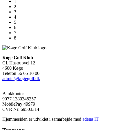
1
2
3
4
5
6
7
8
Køge Golf Klub
Gl. Hastrupvej 12
4600 Køge
Telefon 56 65 10 00
admin@kogegolf.dk
Bankkonto:
9077 1380345257
MobilePay 49979
CVR Nr: 69503314
Hjemmesiden er udviklet i samarbejde med
adena IT