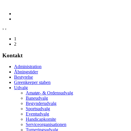
›
‹
1
2
Kontakt
Administration
Åbningstider
Bestyrelse
Greenkeeper staben
Udvalg
Amatør- & Ordensudvalg
Baneudvalg
Begynderudvalg
Sportsudvalg
Eventudvalg
Handicapkomite
Serviceorganisationen
Turneringsudvalg