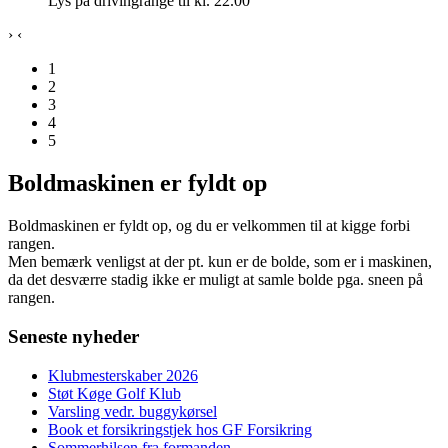
Lys på drivingrange til kl. 22.00
›
‹
1
2
3
4
5
Boldmaskinen er fyldt op
Boldmaskinen er fyldt op, og du er velkommen til at kigge forbi
rangen.
Men bemærk venligst at der pt. kun er de bolde, som er i maskinen,
da det desværre stadig ikke er muligt at samle bolde pga. sneen på
rangen.
Seneste nyheder
Klubmesterskaber 2026
Støt Køge Golf Klub
Varsling vedr. buggykørsel
Book et forsikringstjek hos GF Forsikring
Sommerhilsen fra formanden