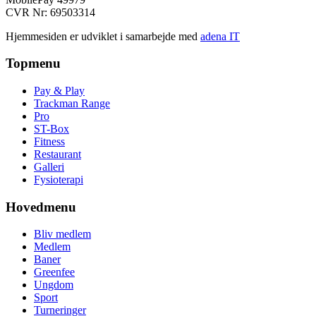
CVR Nr: 69503314
Hjemmesiden er udviklet i samarbejde med
adena IT
Topmenu
Pay & Play
Trackman Range
Pro
ST-Box
Fitness
Restaurant
Galleri
Fysioterapi
Hovedmenu
Bliv medlem
Medlem
Baner
Greenfee
Ungdom
Sport
Turneringer