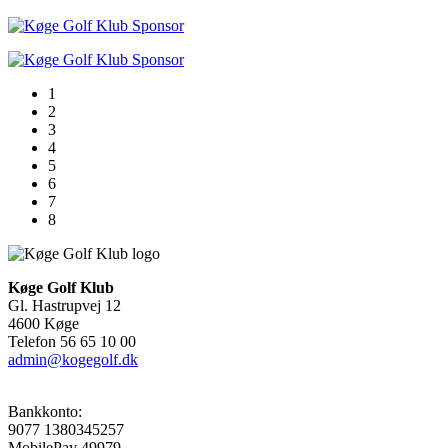
1
2
3
4
5
6
7
8
Køge Golf Klub
Gl. Hastrupvej 12
4600 Køge
Telefon 56 65 10 00
admin@kogegolf.dk
Bankkonto:
9077 1380345257
MobilePay 49979