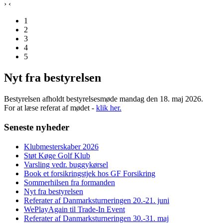
›
‹
1
2
3
4
5
Nyt fra bestyrelsen
Bestyrelsen afholdt bestyrelsesmøde mandag den 18. maj 2026.
For at læse referat af mødet -
klik her.
Seneste nyheder
Klubmesterskaber 2026
Støt Køge Golf Klub
Varsling vedr. buggykørsel
Book et forsikringstjek hos GF Forsikring
Sommerhilsen fra formanden
Nyt fra bestyrelsen
Referater af Danmarksturneringen 20.-21. juni
WePlayAgain til Trade-In Event
Referater af Danmarksturneringen 30.-31. maj