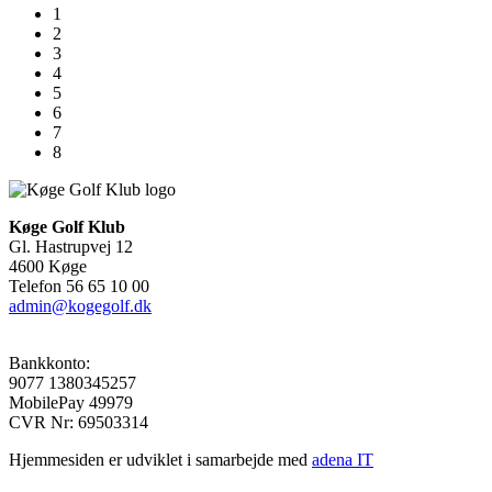
1
2
3
4
5
6
7
8
Køge Golf Klub
Gl. Hastrupvej 12
4600 Køge
Telefon 56 65 10 00
admin@kogegolf.dk
Bankkonto:
9077 1380345257
MobilePay 49979
CVR Nr: 69503314
Hjemmesiden er udviklet i samarbejde med
adena IT