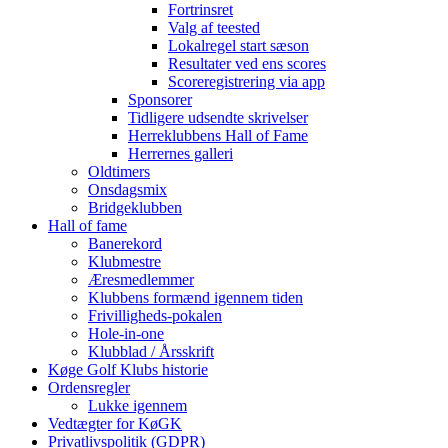
Fortrinsret
Valg af teested
Lokalregel start sæson
Resultater ved ens scores
Scoreregistrering via app
Sponsorer
Tidligere udsendte skrivelser
Herreklubbens Hall of Fame
Herrernes galleri
Oldtimers
Onsdagsmix
Bridgeklubben
Hall of fame
Banerekord
Klubmestre
Æresmedlemmer
Klubbens formænd igennem tiden
Frivilligheds-pokalen
Hole-in-one
Klubblad / Årsskrift
Køge Golf Klubs historie
Ordensregler
Lukke igennem
Vedtægter for KøGK
Privatlivspolitik (GDPR)