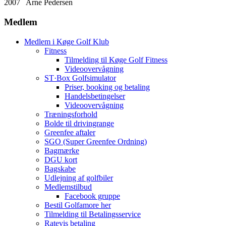
2007 Arne Pedersen
Medlem
Medlem i Køge Golf Klub
Fitness
Tilmelding til Køge Golf Fitness
Videoovervågning
ST·Box Golfsimulator
Priser, booking og betaling
Handelsbetingelser
Videoovervågning
Træningsforhold
Bolde til drivingrange
Greenfee aftaler
SGO (Super Greenfee Ordning)
Bagmærke
DGU kort
Bagskabe
Udlejning af golfbiler
Medlemstilbud
Facebook gruppe
Bestil Golfamore her
Tilmelding til Betalingsservice
Ratevis betaling