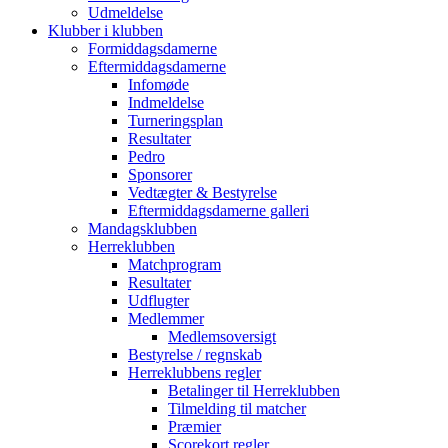
Udmeldelse
Klubber i klubben
Formiddagsdamerne
Eftermiddagsdamerne
Infomøde
Indmeldelse
Turneringsplan
Resultater
Pedro
Sponsorer
Vedtægter & Bestyrelse
Eftermiddagsdamerne galleri
Mandagsklubben
Herreklubben
Matchprogram
Resultater
Udflugter
Medlemmer
Medlemsoversigt
Bestyrelse / regnskab
Herreklubbens regler
Betalinger til Herreklubben
Tilmelding til matcher
Præmier
Scorekort regler