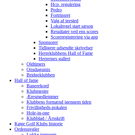
Hcp. regulering
Pedro
Fortrinsret
Valg af teested
Lokalregel start sæson
Resultater ved ens scores
Scoreregistrering via app
Sponsorer
Tidligere udsendte skrivelser
Herreklubbens Hall of Fame
Herrernes galleri
Oldtimers
Onsdagsmix
Bridgeklubben
Hall of fame
Banerekord
Klubmestre
Æresmedlemmer
Klubbens formænd igennem tiden
Frivilligheds-pokalen
Hole-in-one
Klubblad / Årsskrift
Køge Golf Klubs historie
Ordensregler
Lukke igennem