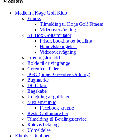
Medlem
Medlem i Køge Golf Klub
Fitness
Tilmelding til Køge Golf Fitness
Videoovervågning
ST·Box Golfsimulator
Priser, booking og betaling
Handelsbetingelser
Videoovervågning
Træningsforhold
Bolde til drivingrange
Greenfee aftaler
SGO (Super Greenfee Ordning)
Bagmærke
DGU kort
Bagskabe
Udlejning af golfbiler
Medlemstilbud
Facebook gruppe
Bestil Golfamore her
Tilmelding til Betalingsservice
Ratevis betaling
Udmeldelse
Klubber i klubben