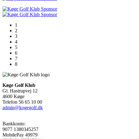
1
2
3
4
5
6
7
8
Køge Golf Klub
Gl. Hastrupvej 12
4600 Køge
Telefon 56 65 10 00
admin@kogegolf.dk
Bankkonto:
9077 1380345257
MobilePay 49979