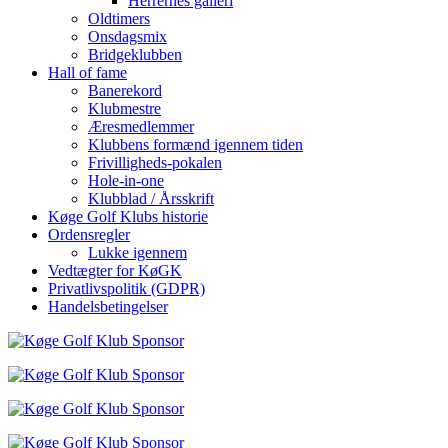
Herrernes galleri
Oldtimers
Onsdagsmix
Bridgeklubben
Hall of fame
Banerekord
Klubmestre
Æresmedlemmer
Klubbens formænd igennem tiden
Frivilligheds-pokalen
Hole-in-one
Klubblad / Årsskrift
Køge Golf Klubs historie
Ordensregler
Lukke igennem
Vedtægter for KøGK
Privatlivspolitik (GDPR)
Handelsbetingelser