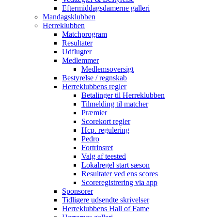
Eftermiddagsdamerne galleri
Mandagsklubben
Herreklubben
Matchprogram
Resultater
Udflugter
Medlemmer
Medlemsoversigt
Bestyrelse / regnskab
Herreklubbens regler
Betalinger til Herreklubben
Tilmelding til matcher
Præmier
Scorekort regler
Hcp. regulering
Pedro
Fortrinsret
Valg af teested
Lokalregel start sæson
Resultater ved ens scores
Scoreregistrering via app
Sponsorer
Tidligere udsendte skrivelser
Herreklubbens Hall of Fame