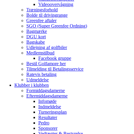
Videoovervågning
Træningsforhold
Bolde til drivingrange
Greenfee aftaler
SGO (Super Greenfee Ordning)
Bagmærke
DGU kort
Bagskabe
Udlejning af golfbiler
Medlemstilbud
Facebook gruppe
Bestil Golfamore her
Tilmelding til Betalingsservice
Ratevis betaling
Udmeldelse
Klubber i klubben
Formiddagsdamerne
Eftermiddagsdamerne
Infomøde
Indmeldelse
Turneringsplan
Resultater
Pedro
Sponsorer
Vedtægter & Bestyrelse