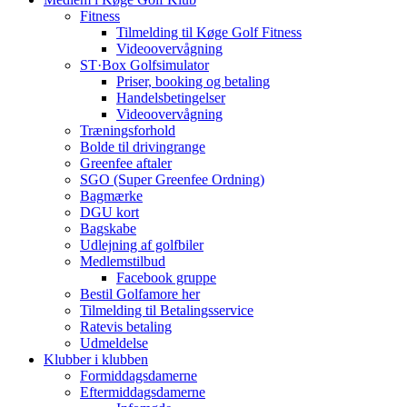
Fitness
Tilmelding til Køge Golf Fitness
Videoovervågning
ST·Box Golfsimulator
Priser, booking og betaling
Handelsbetingelser
Videoovervågning
Træningsforhold
Bolde til drivingrange
Greenfee aftaler
SGO (Super Greenfee Ordning)
Bagmærke
DGU kort
Bagskabe
Udlejning af golfbiler
Medlemstilbud
Facebook gruppe
Bestil Golfamore her
Tilmelding til Betalingsservice
Ratevis betaling
Udmeldelse
Klubber i klubben
Formiddagsdamerne
Eftermiddagsdamerne