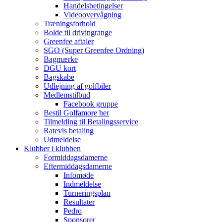
Handelsbetingelser
Videoovervågning
Træningsforhold
Bolde til drivingrange
Greenfee aftaler
SGO (Super Greenfee Ordning)
Bagmærke
DGU kort
Bagskabe
Udlejning af golfbiler
Medlemstilbud
Facebook gruppe
Bestil Golfamore her
Tilmelding til Betalingsservice
Ratevis betaling
Udmeldelse
Klubber i klubben
Formiddagsdamerne
Eftermiddagsdamerne
Infomøde
Indmeldelse
Turneringsplan
Resultater
Pedro
Sponsorer