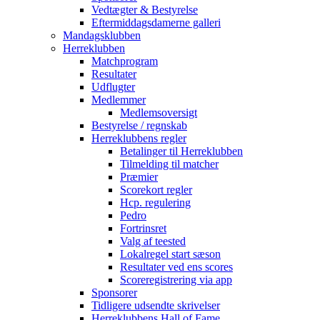
Vedtægter & Bestyrelse
Eftermiddagsdamerne galleri
Mandagsklubben
Herreklubben
Matchprogram
Resultater
Udflugter
Medlemmer
Medlemsoversigt
Bestyrelse / regnskab
Herreklubbens regler
Betalinger til Herreklubben
Tilmelding til matcher
Præmier
Scorekort regler
Hcp. regulering
Pedro
Fortrinsret
Valg af teested
Lokalregel start sæson
Resultater ved ens scores
Scoreregistrering via app
Sponsorer
Tidligere udsendte skrivelser
Herreklubbens Hall of Fame