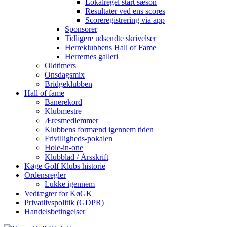
Lokalregel start sæson
Resultater ved ens scores
Scoreregistrering via app
Sponsorer
Tidligere udsendte skrivelser
Herreklubbens Hall of Fame
Herrernes galleri
Oldtimers
Onsdagsmix
Bridgeklubben
Hall of fame
Banerekord
Klubmestre
Æresmedlemmer
Klubbens formænd igennem tiden
Frivilligheds-pokalen
Hole-in-one
Klubblad / Årsskrift
Køge Golf Klubs historie
Ordensregler
Lukke igennem
Vedtægter for KøGK
Privatlivspolitik (GDPR)
Handelsbetingelser