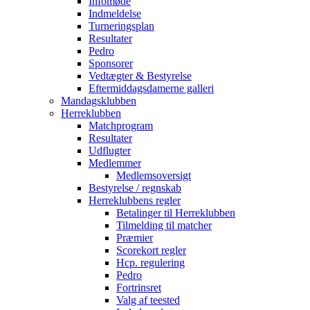
Infomøde
Indmeldelse
Turneringsplan
Resultater
Pedro
Sponsorer
Vedtægter & Bestyrelse
Eftermiddagsdamerne galleri
Mandagsklubben
Herreklubben
Matchprogram
Resultater
Udflugter
Medlemmer
Medlemsoversigt
Bestyrelse / regnskab
Herreklubbens regler
Betalinger til Herreklubben
Tilmelding til matcher
Præmier
Scorekort regler
Hcp. regulering
Pedro
Fortrinsret
Valg af teested