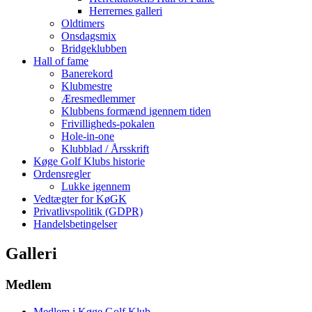
Herrernes galleri
Oldtimers
Onsdagsmix
Bridgeklubben
Hall of fame
Banerekord
Klubmestre
Æresmedlemmer
Klubbens formænd igennem tiden
Frivilligheds-pokalen
Hole-in-one
Klubblad / Årsskrift
Køge Golf Klubs historie
Ordensregler
Lukke igennem
Vedtægter for KøGK
Privatlivspolitik (GDPR)
Handelsbetingelser
Galleri
Medlem
Medlem i Køge Golf Klub