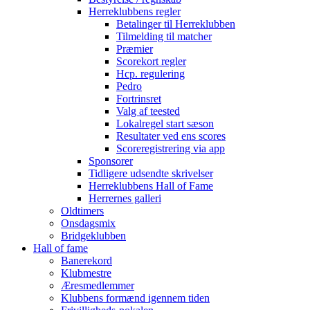
Herreklubbens regler
Betalinger til Herreklubben
Tilmelding til matcher
Præmier
Scorekort regler
Hcp. regulering
Pedro
Fortrinsret
Valg af teested
Lokalregel start sæson
Resultater ved ens scores
Scoreregistrering via app
Sponsorer
Tidligere udsendte skrivelser
Herreklubbens Hall of Fame
Herrernes galleri
Oldtimers
Onsdagsmix
Bridgeklubben
Hall of fame
Banerekord
Klubmestre
Æresmedlemmer
Klubbens formænd igennem tiden