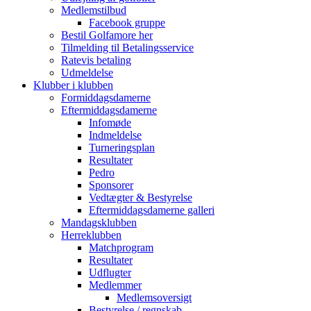
Medlemstilbud
Facebook gruppe
Bestil Golfamore her
Tilmelding til Betalingsservice
Ratevis betaling
Udmeldelse
Klubber i klubben
Formiddagsdamerne
Eftermiddagsdamerne
Infomøde
Indmeldelse
Turneringsplan
Resultater
Pedro
Sponsorer
Vedtægter & Bestyrelse
Eftermiddagsdamerne galleri
Mandagsklubben
Herreklubben
Matchprogram
Resultater
Udflugter
Medlemmer
Medlemsoversigt
Bestyrelse / regnskab