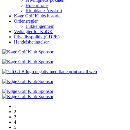
Frivilligheds-pokalen
Hole-in-one
Klubblad / Årsskrift
Køge Golf Klubs historie
Ordensregler
Lukke igennem
Vedtægter for KøGK
Privatlivspolitik (GDPR)
Handelsbetingelser
1
2
3
4
5