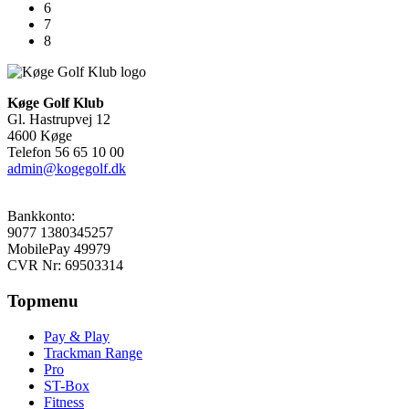
6
7
8
Køge Golf Klub
Gl. Hastrupvej 12
4600 Køge
Telefon 56 65 10 00
admin@kogegolf.dk
Bankkonto:
9077 1380345257
MobilePay 49979
CVR Nr: 69503314
Topmenu
Pay & Play
Trackman Range
Pro
ST-Box
Fitness